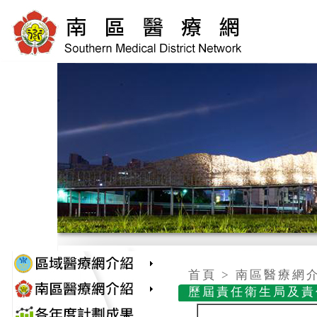
首頁 > 南區醫療網
歷屆責任衛生局及責