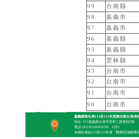
99
台南縣
98
嘉義市
97
嘉義市
96
嘉義縣
95
嘉義縣
94
雲林縣
93
台南市
92
台南市
91
台南市
90
台南市
嘉義縣衛生局114至115年度責任衛生局(執
地址: 612嘉義縣太保市祥和二路東段3號
電話:(05)3620600#290、#285
本網站係由114至115年度「醫療區域輔導